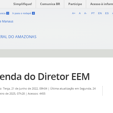
Simplifique!
Comunica BR
Participe
Acesso à infor
 busca
3
Ir para o rodapé
4
A+
A
A-
PT
EN
ES
de Manaus
DERAL DO AMAZONAS
enda do Diretor EEM
o: Terça, 21 de Junho de 2022, 09h04
|
Última atualização em Segunda, 24
eiro de 2025, 07h28
|
Acessos: 4455