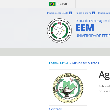
BRASIL
Ir para o conteúdo
1
Ir para o menu
2
Ir para a
Escola de Enfermagem 
EEM
UNIVERSIDADE FE
PÁGINA INICIAL
>
AGENDA DO DIRETOR
Ag
Publicad
de Fever
Contato